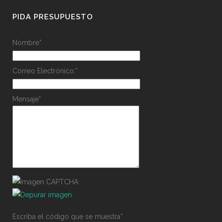
PIDA PRESUPUESTO
Nombre
*
Correo Electrónico:
*
Mensaje
*
Escriba el código que se muestra
*